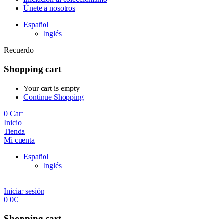
Únete a nosotros
Español
Inglés
Recuerdo
Shopping cart
Your cart is empty
Continue Shopping
0
Cart
Inicio
Tienda
Mi cuenta
Español
Inglés
Iniciar sesión
0
0
€
Shopping cart