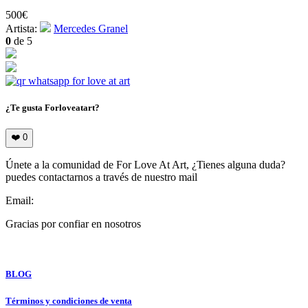
500
€
Artista:
Mercedes Granel
0
de 5
¿Te gusta Forloveatart?
❤️
0
Únete a la comunidad de For Love At Art, ¿Tienes alguna duda?
puedes contactarnos a través de nuestro mail
Email:
info@forloveatart.com
Gracias por confiar en nosotros
For Love At Art
BLOG
Términos y condiciones de venta