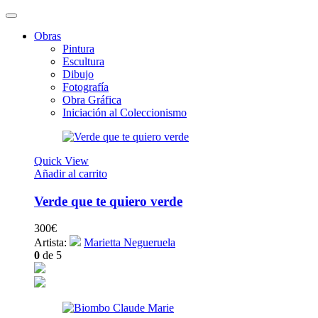
Obras
Pintura
Escultura
Dibujo
Fotografía
Obra Gráfica
Iniciación al Coleccionismo
Quick View
Añadir al carrito
Verde que te quiero verde
300
€
Artista:
Marietta Negueruela
0
de 5