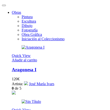
Obras
Pintura
Escultura
Dibujo
Fotografía
Obra Gráfica
Iniciación al Coleccionismo
Quick View
Añadir al carrito
Aragonesa I
120
€
Artista:
José María Ivars
0
de 5
Quick View