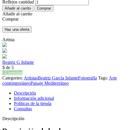
Reflejos cantidad
Añadir al carrito
Comprar
Añadir al carrito
Comprar
Haz una oferta
Artista
Beatriz G Infante
5
de 5
Consultar
Categories:
Artistas
Beatriz García Infante
Fotografía
Tags:
Arte
contemporáneo
Paisaje Mediterráneo
Descripción
Información adicional
Políticas de la tienda
Consultas
Descripción