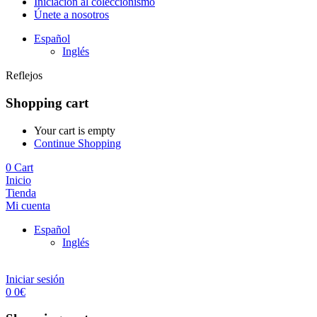
Iniciación al coleccionismo
Únete a nosotros
Español
Inglés
Reflejos
Shopping cart
Your cart is empty
Continue Shopping
0
Cart
Inicio
Tienda
Mi cuenta
Español
Inglés
Iniciar sesión
0
0
€