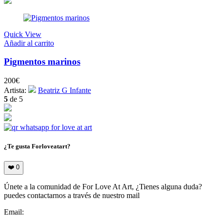
Quick View
Añadir al carrito
Pigmentos marinos
200
€
Artista:
Beatriz G Infante
5
de 5
¿Te gusta Forloveatart?
❤️
0
Únete a la comunidad de For Love At Art, ¿Tienes alguna duda?
puedes contactarnos a través de nuestro mail
Email:
info@forloveatart.com