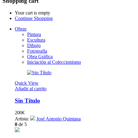
Shopping cart
Your cart is empty
Continue Shopping
Obras
Pintura
Escultura
Dibujo
Fotografía
Obra Gráfica
Iniciación al Coleccionismo
Quick View
Añadir al carrito
Sin Título
200
€
Artista:
José Antonio Quintana
0
de 5