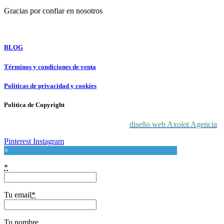
Gracias por confiar en nosotros
For Love At Art
BLOG
Términos y condiciones de venta
Políticas de privacidad y cookies
Política de Copyright
© 2024 For Love At Art. Diseñado por
diseño web Axolot Agencia
Pinterest
Instagram
×
*
Tu email
*
Tu nombre