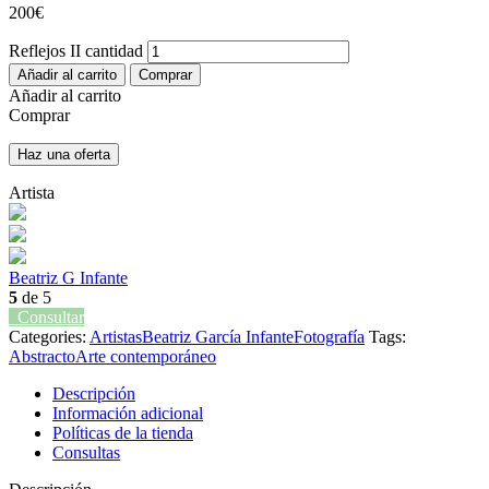
200
€
Reflejos II cantidad
Añadir al carrito
Comprar
Añadir al carrito
Comprar
Haz una oferta
Artista
Beatriz G Infante
5
de 5
Consultar
Categories:
Artistas
Beatriz García Infante
Fotografía
Tags:
Abstracto
Arte contemporáneo
Descripción
Información adicional
Políticas de la tienda
Consultas