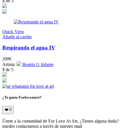
5
de 5
Quick View
Añadir al carrito
Respirando el agua IV
200
€
Artista:
Beatriz G Infante
5
de 5
¿Te gusta Forloveatart?
❤️
0
Únete a la comunidad de For Love At Art, ¿Tienes alguna duda?
puedes contactarnos a través de nuestro mail