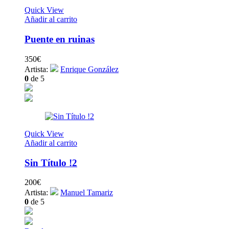
Quick View
Añadir al carrito
Puente en ruinas
350
€
Artista:
Enrique González
0
de 5
Quick View
Añadir al carrito
Sin Título !2
200
€
Artista:
Manuel Tamariz
0
de 5