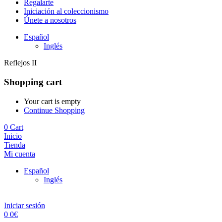
Regalarte
Iniciación al coleccionismo
Únete a nosotros
Español
Inglés
Reflejos II
Shopping cart
Your cart is empty
Continue Shopping
0
Cart
Inicio
Tienda
Mi cuenta
Español
Inglés
Iniciar sesión
0
0
€