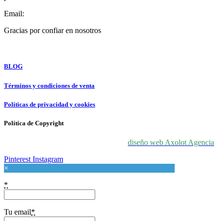
Email:
info@forloveatart.com
Gracias por confiar en nosotros
For Love At Art
BLOG
Términos y condiciones de venta
Políticas de privacidad y cookies
Política de Copyright
© 2024 For Love At Art. Diseñado por
diseño web Axolot Agencia
Pinterest
Instagram
×
*
Tu email
*