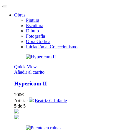
Obras
Pintura
Escultura
Dibujo
Fotografía
Obra Gráfica
Iniciación al Coleccionismo
Quick View
Añadir al carrito
Hypericum II
200
€
Artista:
Beatriz G Infante
5
de 5