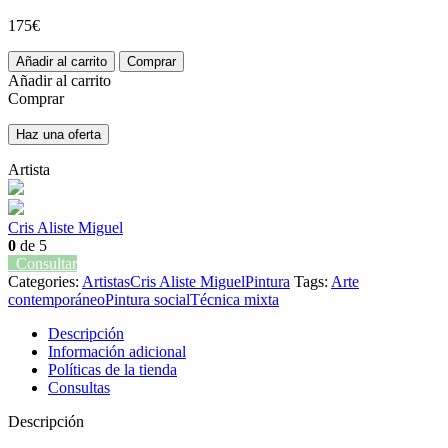
175
€
Riot
Añadir al carrito
Comprar
III
Añadir al carrito
cantidad
Comprar
Haz una oferta
Artista
Cris Aliste Miguel
0
de 5
Consultar
Categories:
Artistas
Cris Aliste Miguel
Pintura
Tags:
Arte
contemporáneo
Pintura social
Técnica mixta
Descripción
Información adicional
Políticas de la tienda
Consultas
Descripción