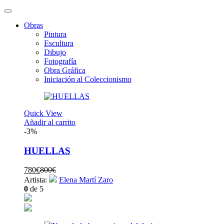
Obras
Pintura
Escultura
Dibujo
Fotografía
Obra Gráfica
Iniciación al Coleccionismo
Quick View
Añadir al carrito
-3%
HUELLAS
El
El
780
€
800
€
precio
precio
Artista:
Elena Martí Zaro
actual
original
0
de 5
es:
era:
780€.
800€.