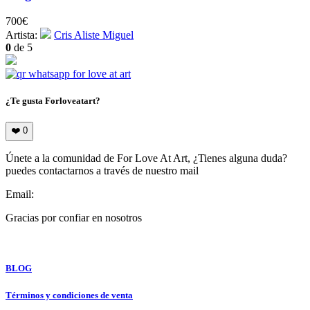
700
€
Artista:
Cris Aliste Miguel
0
de 5
¿Te gusta Forloveatart?
❤️
0
Únete a la comunidad de For Love At Art, ¿Tienes alguna duda?
puedes contactarnos a través de nuestro mail
Email:
info@forloveatart.com
Gracias por confiar en nosotros
For Love At Art
BLOG
Términos y condiciones de venta