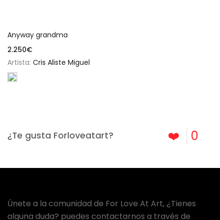
Añadir al carrito
Anyway grandma
2.250
€
Artista:
Cris Aliste Miguel
❤️
0
¿Te gusta Forloveatart?
Únete a la comunidad de For Love At Art, ¿Tienes
alguna duda? puedes contactarnos a través de