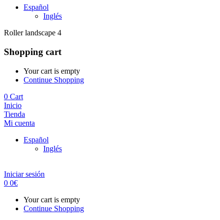
Español
Inglés
Roller landscape 4
Shopping cart
Your cart is empty
Continue Shopping
0
Cart
Inicio
Tienda
Mi cuenta
Español
Inglés
Iniciar sesión
0
0
€
Your cart is empty
Continue Shopping