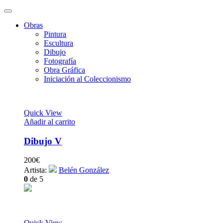
Obras
Pintura
Escultura
Dibujo
Fotografía
Obra Gráfica
Iniciación al Coleccionismo
Quick View
Añadir al carrito
Dibujo V
200
€
Artista:
Belén González
0
de 5
Quick View