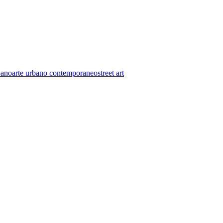
bano
arte urbano contemporaneo
street art