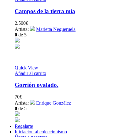
Campos de la tierra mía
2.500
€
Artista:
Marietta Negueruela
0
de 5
Quick View
Añadir al carrito
Gorrión ovalado.
70
€
Artista:
Enrique González
0
de 5
Regalarte
Iniciación al coleccionismo