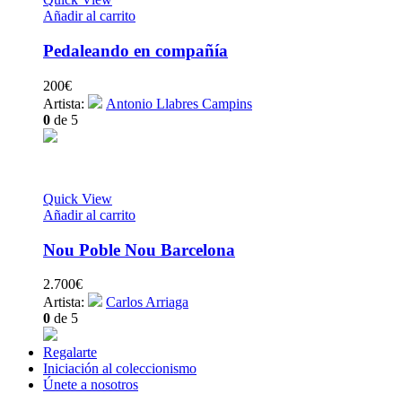
Añadir al carrito
Pedaleando en compañía
200
€
Artista:
Antonio Llabres Campins
0
de 5
Quick View
Añadir al carrito
Nou Poble Nou Barcelona
2.700
€
Artista:
Carlos Arriaga
0
de 5
Regalarte
Iniciación al coleccionismo
Únete a nosotros