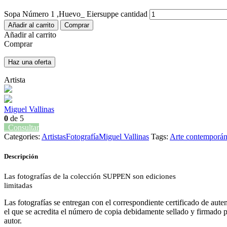
Sopa Número 1 ,Huevo_ Eiersuppe cantidad
Añadir al carrito
Comprar
Añadir al carrito
Comprar
Haz una oferta
Artista
Miguel Vallinas
0
de 5
Consultar
Categories:
Artistas
Fotografía
Miguel Vallinas
Tags:
Arte contemporá
Descripción
Las fotografías de la colección SUPPEN son ediciones
limitadas
Las
fotografías
se entregan con el correspondiente certificado de aute
el que se acredita el número de copia debidamente sellado y firmado p
autor.