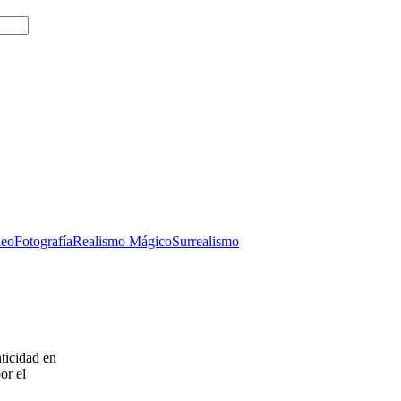
neo
Fotografía
Realismo Mágico
Surrealismo
nticidad en
or el