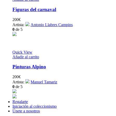
Figuras del carnaval
200
€
Artista:
Antonio Llabres Campins
0
de 5
Quick View
Añadir al carrito
Pinturas Alpino
200
€
Artista:
Manuel Tamariz
0
de 5
Regalarte
Iniciación al coleccionismo
Únete a nosotros