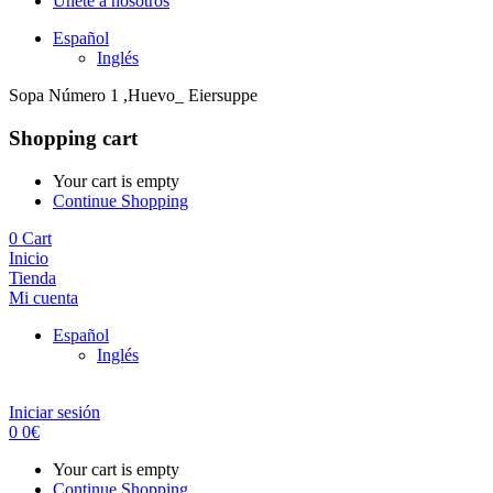
Únete a nosotros
Español
Inglés
Sopa Número 1 ,Huevo_ Eiersuppe
Shopping cart
Your cart is empty
Continue Shopping
0
Cart
Inicio
Tienda
Mi cuenta
Español
Inglés
Iniciar sesión
0
0
€
Your cart is empty
Continue Shopping