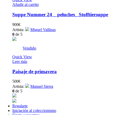
Añadir al carrito
Suppe Nummer 24 _ peluches_ Stofftiersuppe
900
€
Artista:
Miguel Vallinas
0
de 5
Vendido
Quick View
Leer más
Paisaje de primavera
500
€
Artista:
Manuel Sierra
0
de 5
Regalarte
Iniciación al coleccionismo