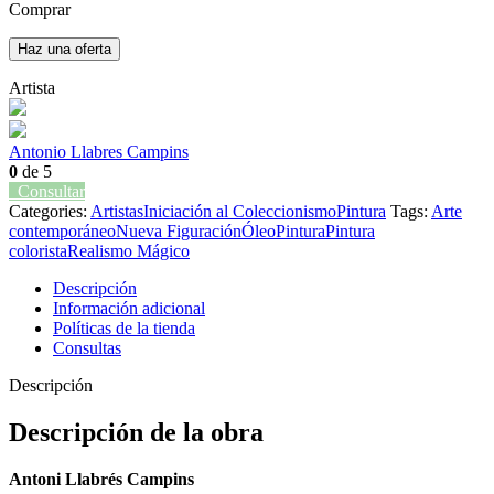
Comprar
Haz una oferta
Artista
Antonio Llabres Campins
0
de 5
Consultar
Categories:
Artistas
Iniciación al Coleccionismo
Pintura
Tags:
Arte
contemporáneo
Nueva Figuración
Óleo
Pintura
Pintura
colorista
Realismo Mágico
Descripción
Información adicional
Políticas de la tienda
Consultas
Descripción
Descripción de la obra
Antoni Llabrés Campins