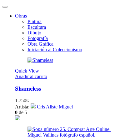
Obras
Pintura
Escultura
Dibujo
Fotografía
Obra Gráfica
Iniciación al Coleccionismo
Quick View
Añadir al carrito
Shameless
1.750
€
Artista:
Cris Aliste Miguel
0
de 5