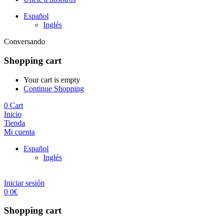
Español
Inglés
Conversando
Shopping cart
Your cart is empty
Continue Shopping
0
Cart
Inicio
Tienda
Mi cuenta
Español
Inglés
Iniciar sesión
0
0
€
Shopping cart