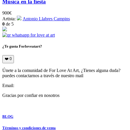
Música en la fiesta
900
€
Artista:
Antonio Llabres Campins
0
de 5
¿Te gusta Forloveatart?
❤️
0
Únete a la comunidad de For Love At Art, ¿Tienes alguna duda?
puedes contactarnos a través de nuestro mail
Email:
info@forloveatart.com
Gracias por confiar en nosotros
For Love At Art
BLOG
Términos y condiciones de venta