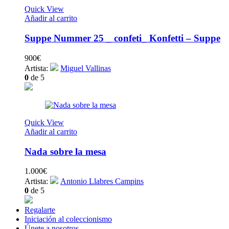
Quick View
Añadir al carrito
Suppe Nummer 25 _ confeti_ Konfetti – Suppe
900
€
Artista:
Miguel Vallinas
0
de 5
Quick View
Añadir al carrito
Nada sobre la mesa
1.000
€
Artista:
Antonio Llabres Campins
0
de 5
Regalarte
Iniciación al coleccionismo
Únete a nosotros