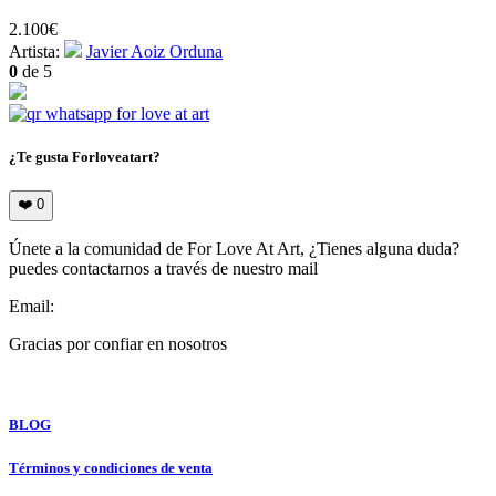
2.100
€
Artista:
Javier Aoiz Orduna
0
de 5
¿Te gusta Forloveatart?
❤️
0
Únete a la comunidad de For Love At Art, ¿Tienes alguna duda?
puedes contactarnos a través de nuestro mail
Email:
info@forloveatart.com
Gracias por confiar en nosotros
For Love At Art
BLOG
Términos y condiciones de venta