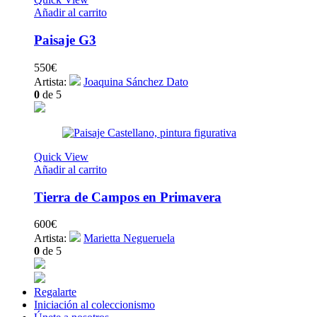
Añadir al carrito
Paisaje G3
550
€
Artista:
Joaquina Sánchez Dato
0
de 5
Quick View
Añadir al carrito
Tierra de Campos en Primavera
600
€
Artista:
Marietta Negueruela
0
de 5
Regalarte
Iniciación al coleccionismo