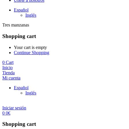
Únete a nosotros
Español
Inglés
Tres manzanas
Shopping cart
Your cart is empty
Continue Shopping
0
Cart
Inicio
Tienda
Mi cuenta
Español
Inglés
Iniciar sesión
0
0
€
Shopping cart