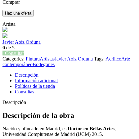
Comprar
Haz una oferta
Artista
Javier Aoiz Orduna
0
de 5
Consultar
Categories:
Pintura
Artistas
Javier Aoiz Orduna
Tags:
Acrílico
Arte
contemporáneo
Bodegones
Descripción
Información adicional
Políticas de la tienda
Consultas
Descripción
Descripción de la obra
Nacido y afincado en Madrid, es
Doctor en Bellas Artes
,
Universidad Complutense de Madrid (UCM) 2015.