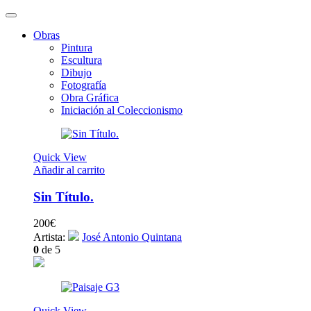
Obras
Pintura
Escultura
Dibujo
Fotografía
Obra Gráfica
Iniciación al Coleccionismo
Quick View
Añadir al carrito
Sin Título.
200
€
Artista:
José Antonio Quintana
0
de 5
Quick View