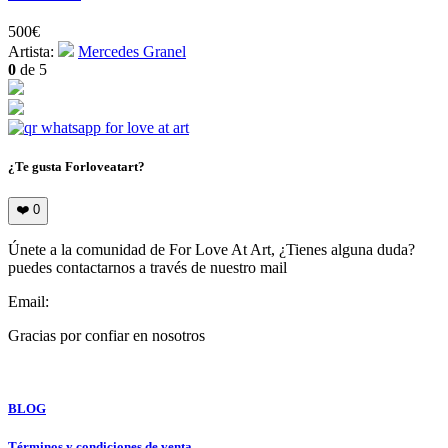
500
€
Artista:
Mercedes Granel
0
de 5
¿Te gusta Forloveatart?
❤️
0
Únete a la comunidad de For Love At Art, ¿Tienes alguna duda?
puedes contactarnos a través de nuestro mail
Email:
info@forloveatart.com
Gracias por confiar en nosotros
For Love At Art
BLOG
Términos y condiciones de venta