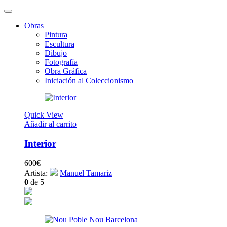
Obras
Pintura
Escultura
Dibujo
Fotografía
Obra Gráfica
Iniciación al Coleccionismo
Quick View
Añadir al carrito
Interior
600
€
Artista:
Manuel Tamariz
0
de 5