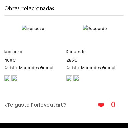
Obras relacionadas
Añadir al carrito
Añadir al carrito
Mariposa
Recuerdo
400
€
285
€
Artista:
Mercedes Granel
Artista:
Mercedes Granel
❤️
0
¿Te gusta Forloveatart?