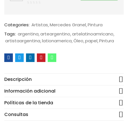
0
de
5
Categories:
Artistas
Mercedes Granel
Pintura
Tags:
argentina
arteargentino
artelatinoamricano
artistaargentina
lationamerica
Óleo
papel
Pintura
Descripción
Información adicional
Políticas de la tienda
Consultas