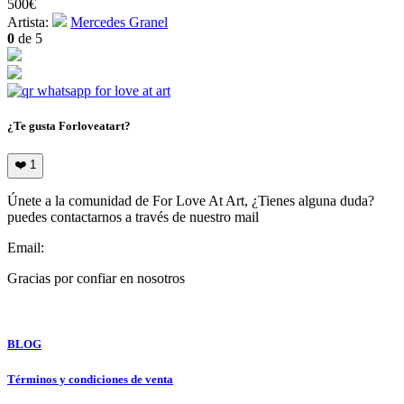
500
€
Artista:
Mercedes Granel
0
de 5
¿Te gusta Forloveatart?
❤️
1
Únete a la comunidad de For Love At Art, ¿Tienes alguna duda?
puedes contactarnos a través de nuestro mail
Email:
info@forloveatart.com
Gracias por confiar en nosotros
For Love At Art
BLOG
Términos y condiciones de venta