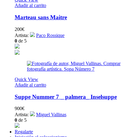
Añadir al carrito
Marteau sans Maitre
200
€
Artista:
Paco Rossique
0
de 5
Quick View
Añadir al carrito
Suppe Nummer 7 _ palmera_ Inselsuppe
900
€
Artista:
Miguel Vallinas
0
de 5
Regalarte