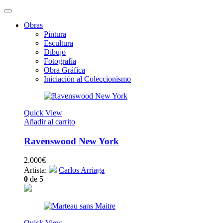
Obras
Pintura
Escultura
Dibujo
Fotografía
Obra Gráfica
Iniciación al Coleccionismo
Quick View
Añadir al carrito
Ravenswood New York
2.000
€
Artista:
Carlos Arriaga
0
de 5
Quick View