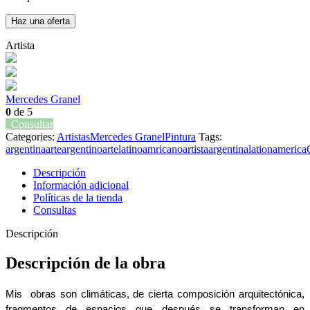
Haz una oferta
Artista
Mercedes Granel
0
de 5
Consultar
Categories:
Artistas
Mercedes Granel
Pintura
Tags:
argentina
arteargentino
artelatinoamricano
artistaargentina
lationamerica
Descripción
Información adicional
Políticas de la tienda
Consultas
Descripción
Descripción de la obra
Mis  obras son climáticas, de cierta composición arquitectónica, 
fragmentos de espacios que después se transforman en 