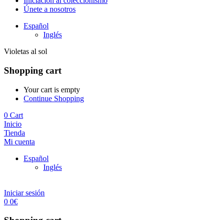
Iniciación al coleccionismo
Únete a nosotros
Español
Inglés
Violetas al sol
Shopping cart
Your cart is empty
Continue Shopping
0
Cart
Inicio
Tienda
Mi cuenta
Español
Inglés
Iniciar sesión
0
0
€