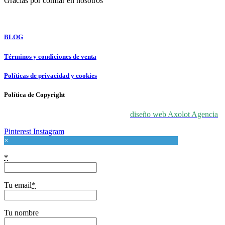
Gracias por confiar en nosotros
For Love At Art
BLOG
Términos y condiciones de venta
Políticas de privacidad y cookies
Política de Copyright
© 2024 For Love At Art. Diseñado por
diseño web Axolot Agencia
Pinterest
Instagram
×
*
Tu email
*
Tu nombre