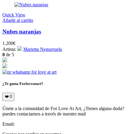
Quick View
Añadir al carrito
Nubes naranjas
1.200
€
Artista:
Marietta Negueruela
0
de 5
¿Te gusta Forloveatart?
❤️
0
Únete a la comunidad de For Love At Art, ¿Tienes alguna duda?
puedes contactarnos a través de nuestro mail
Email:
info@forloveatart.com