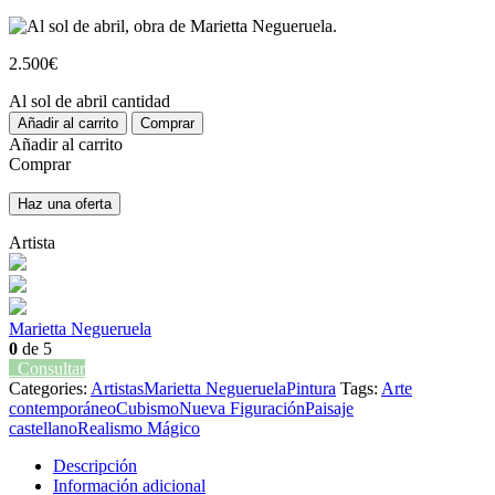
2.500
€
Al sol de abril cantidad
Añadir al carrito
Comprar
Añadir al carrito
Comprar
Haz una oferta
Artista
Marietta Negueruela
0
de 5
Consultar
Categories:
Artistas
Marietta Negueruela
Pintura
Tags:
Arte
contemporáneo
Cubismo
Nueva Figuración
Paisaje
castellano
Realismo Mágico
Descripción
Información adicional