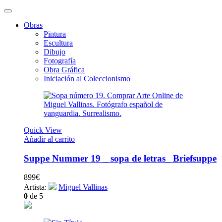
Obras
Pintura
Escultura
Dibujo
Fotografía
Obra Gráfica
Iniciación al Coleccionismo
Quick View
Añadir al carrito
Suppe Nummer 19 _ sopa de letras_ Briefsuppe
899
€
Artista:
Miguel Vallinas
0
de 5