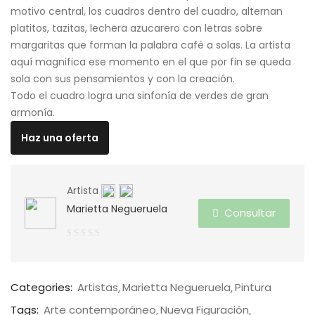
motivo central, los cuadros dentro del cuadro, alternan
platitos, tazitas, lechera azucarero con letras sobre
margaritas que forman la palabra café a solas. La artista
aquí magnifica ese momento en el que por fin se queda
sola con sus pensamientos y con la creación.
Todo el cuadro logra una sinfonía de verdes de gran
armonía.
Haz una oferta
Artista
Marietta Negueruela
Consultar
0
de
5
Categories:
Artistas
Marietta Negueruela
Pintura
Tags:
Arte contemporáneo
Nueva Figuración