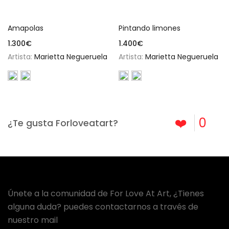
Leer más
Leer más
Amapolas
Pintando limones
1.300
€
1.400
€
Artista:
Marietta Negueruela
Artista:
Marietta Negueruela
❤️
0
¿Te gusta Forloveatart?
Únete a la comunidad de For Love At Art, ¿Tienes
alguna duda? puedes contactarnos a través de
nuestro mail