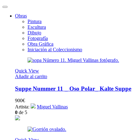
Obras
Pintura
Escultura
Dibujo
Fotografía
Obra Gráfica
Iniciación al Coleccionismo
Quick View
Añadir al carrito
Suppe Nummer 11 _ Oso Polar_ Kalte Suppe
900
€
Artista:
Miguel Vallinas
0
de 5
Quick View