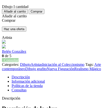
Dibujo I cantidad
Añadir al carrito
Comprar
Añadir al carrito
Comprar
Haz una oferta
Artista
Belén González
0
de 5
Consultar
Categories:
Dibujo
Artistas
Iniciación al Coleccionismo
Tags:
Arte
contemporáneo
Dibujo grafito
Nueva Figuración
Realismo Mágico
Descripción
Información adicional
Políticas de la tienda
Consultas
Descripción