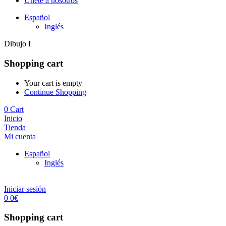
Únete a nosotros
Español
Inglés
Dibujo I
Shopping cart
Your cart is empty
Continue Shopping
0
Cart
Inicio
Tienda
Mi cuenta
Español
Inglés
Iniciar sesión
0
0
€
Shopping cart