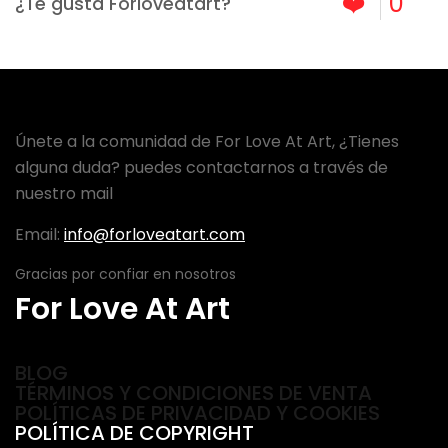
❤️
0
¿Te gusta Forloveatart?
Únete a la comunidad de For Love At Art, ¿Tienes
alguna duda? puedes contactarnos a través de
nuestro mail
Email:
info@forloveatart.com
Gracias por confiar en nosotros
For Love At Art
BLOG
TÉRMINOS Y CONDICIONES DE VENTA
POLÍTICAS DE PRIVACIDAD Y COOKIES
POLÍTICA DE COPYRIGHT