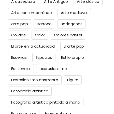
Arquitectura
Arte Antiguo
Arte clásico
Arte contemporáneo
Arte medieval
arte pop
Barroco
Bodegones
Collage
Color
Colores pastel
El arte en la actualidad
El arte pop
Escenas
Espacios
Estilo propio
Existencial
expresionismo
Expresionismo abstracto
Figura
Fotografía artística
Fotografía artística pintada a mano
Fotomontaje
Hiperrealismo