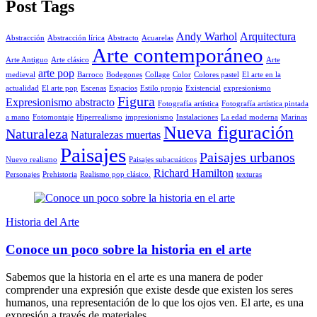
Post Tags
Andy Warhol
Arquitectura
Abstracción
Abstracción lírica
Abstracto
Acuarelas
Arte contemporáneo
Arte Antiguo
Arte clásico
Arte
arte pop
medieval
Barroco
Bodegones
Collage
Color
Colores pastel
El arte en la
actualidad
El arte pop
Escenas
Espacios
Estilo propio
Existencial
expresionismo
Figura
Expresionismo abstracto
Fotografía artística
Fotografía artística pintada
a mano
Fotomontaje
Hiperrealismo
impresionismo
Instalaciones
La edad moderna
Marinas
Nueva figuración
Naturaleza
Naturalezas muertas
Paisajes
Paisajes urbanos
Nuevo realismo
Paisajes subacuáticos
Richard Hamilton
Personajes
Prehistoria
Realismo pop clásico.
texturas
Historia del Arte
Conoce un poco sobre la historia en el arte
Sabemos que la historia en el arte es una manera de poder
comprender una expresión que existe desde que existen los seres
humanos, una representación de lo que los ojos ven. El arte, es una
expresión a través de materiales ...