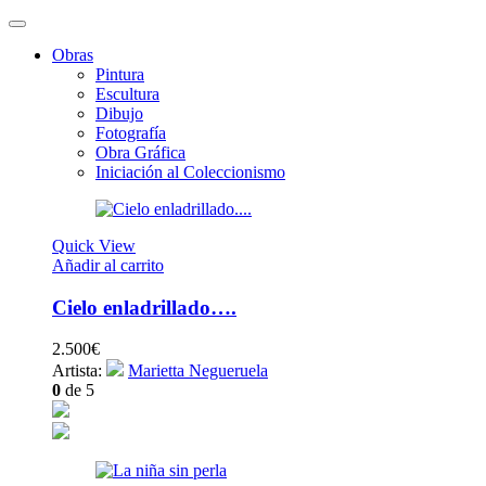
Obras
Pintura
Escultura
Dibujo
Fotografía
Obra Gráfica
Iniciación al Coleccionismo
Quick View
Añadir al carrito
Cielo enladrillado….
2.500
€
Artista:
Marietta Negueruela
0
de 5