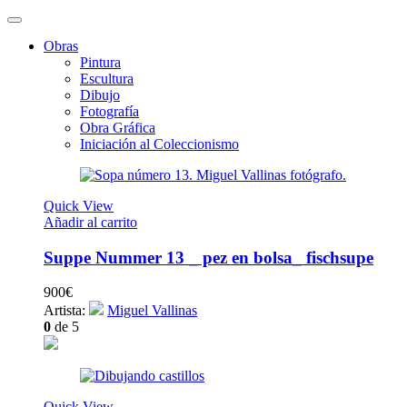
Obras
Pintura
Escultura
Dibujo
Fotografía
Obra Gráfica
Iniciación al Coleccionismo
Quick View
Añadir al carrito
Suppe Nummer 13 _ pez en bolsa_ fischsupe
900
€
Artista:
Miguel Vallinas
0
de 5
Quick View