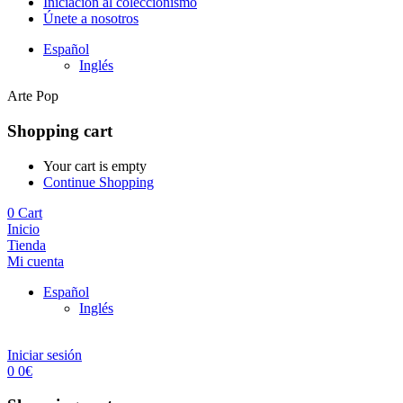
Iniciación al coleccionismo
Únete a nosotros
Español
Inglés
Arte Pop
Shopping cart
Your cart is empty
Continue Shopping
0
Cart
Inicio
Tienda
Mi cuenta
Español
Inglés
Iniciar sesión
0
0
€