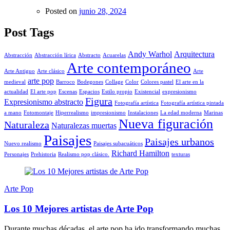
Posted on
junio 28, 2024
Post Tags
Andy Warhol
Arquitectura
Abstracción
Abstracción lírica
Abstracto
Acuarelas
Arte contemporáneo
Arte Antiguo
Arte clásico
Arte
arte pop
medieval
Barroco
Bodegones
Collage
Color
Colores pastel
El arte en la
actualidad
El arte pop
Escenas
Espacios
Estilo propio
Existencial
expresionismo
Figura
Expresionismo abstracto
Fotografía artística
Fotografía artística pintada
a mano
Fotomontaje
Hiperrealismo
impresionismo
Instalaciones
La edad moderna
Marinas
Nueva figuración
Naturaleza
Naturalezas muertas
Paisajes
Paisajes urbanos
Nuevo realismo
Paisajes subacuáticos
Richard Hamilton
Personajes
Prehistoria
Realismo pop clásico.
texturas
Arte Pop
Los 10 Mejores artistas de Arte Pop
Durante muchas décadas, el arte pop ha ido transformando muchas