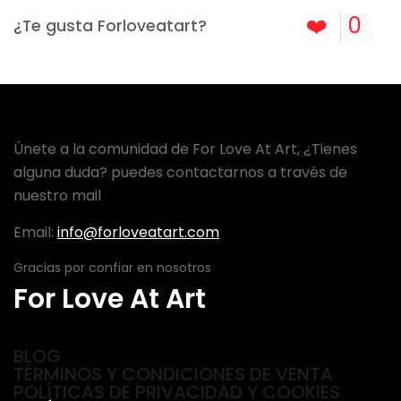
❤️
0
¿Te gusta Forloveatart?
Únete a la comunidad de For Love At Art, ¿Tienes
alguna duda? puedes contactarnos a través de
nuestro mail
Email:
info@forloveatart.com
Gracias por confiar en nosotros
For Love At Art
BLOG
TÉRMINOS Y CONDICIONES DE VENTA
POLÍTICAS DE PRIVACIDAD Y COOKIES