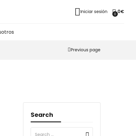
Iniciar sesión
0
€
0
sotros
Previous page
Search