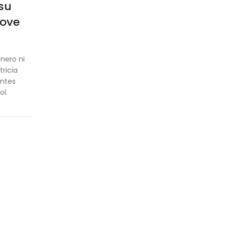
 su
Love
énero ni
tricia
entes
ol.