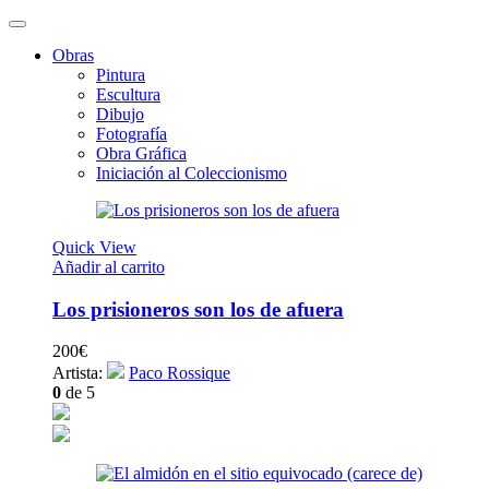
Obras
Pintura
Escultura
Dibujo
Fotografía
Obra Gráfica
Iniciación al Coleccionismo
Quick View
Añadir al carrito
Los prisioneros son los de afuera
200
€
Artista:
Paco Rossique
0
de 5