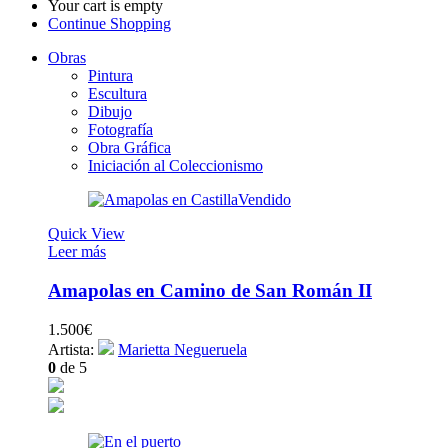
Your cart is empty
Continue Shopping
Obras
Pintura
Escultura
Dibujo
Fotografía
Obra Gráfica
Iniciación al Coleccionismo
Vendido
Quick View
Leer más
Amapolas en Camino de San Román II
1.500
€
Artista:
Marietta Negueruela
0
de 5