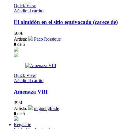
Quick View
Añadir al carrito
El almidón en el sitio equivocado (carece de)
500
€
Artista:
Paco Rossique
0
de 5
Quick View
Añadir al carrito
Amenaza VIII
395
€
Artista:
miguel gfrade
0
de 5
Regalarte