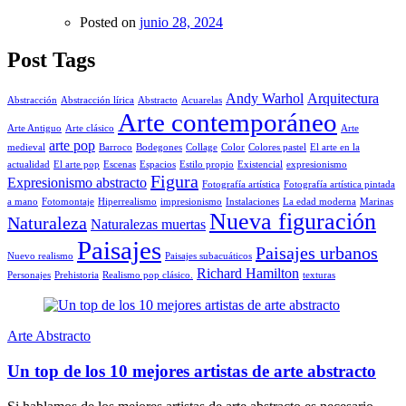
Posted on
junio 28, 2024
Post Tags
Andy Warhol
Arquitectura
Abstracción
Abstracción lírica
Abstracto
Acuarelas
Arte contemporáneo
Arte Antiguo
Arte clásico
Arte
arte pop
medieval
Barroco
Bodegones
Collage
Color
Colores pastel
El arte en la
actualidad
El arte pop
Escenas
Espacios
Estilo propio
Existencial
expresionismo
Figura
Expresionismo abstracto
Fotografía artística
Fotografía artística pintada
a mano
Fotomontaje
Hiperrealismo
impresionismo
Instalaciones
La edad moderna
Marinas
Nueva figuración
Naturaleza
Naturalezas muertas
Paisajes
Paisajes urbanos
Nuevo realismo
Paisajes subacuáticos
Richard Hamilton
Personajes
Prehistoria
Realismo pop clásico.
texturas
Arte Abstracto
Un top de los 10 mejores artistas de arte abstracto