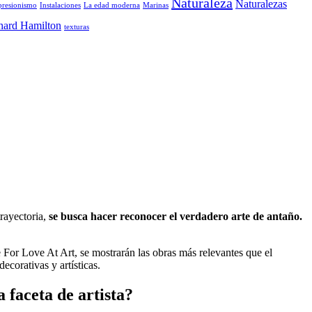
Naturaleza
Naturalezas
presionismo
Instalaciones
La edad moderna
Marinas
hard Hamilton
texturas
trayectoria,
se busca hacer reconocer el verdadero arte de antaño.
 For Love At Art, se mostrarán las obras más relevantes que el
ecorativas y artísticas.
 faceta de artista?