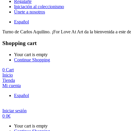
Regalarte
Iniciación al coleccionismo
Únete a nosotros
Español
Turno de Carlos Aquilino. ¡For Love At Art da la bienvenida a este des
Shopping cart
Your cart is empty
Continue Shopping
0
Cart
Inicio
Tienda
Mi cuenta
Español
Iniciar sesión
0
0
€
Your cart is empty