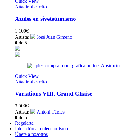
Quick View
Añadir al carrito
Azules en sivetetumismo
1.100
€
Artista:
José Juan Gimeno
0
de 5
Quick View
Añadir al carrito
Variations VIII, Grand Chaise
3.500
€
Artista:
Antoni Tápies
0
de 5
Regalarte
Iniciación al coleccionismo
Únete a nosotros