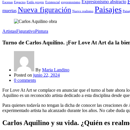
F
Expresionismo abstracto
Escenas
Espacios
Estilo propio
Existencial
expresionismo
Paisajes
Nueva figuración
muertas
Nuevo realismo
Paisa
Artistas
Figurativo
Pintura
Turno de Carlos Aquilino. ¡For Love At Art da la bien
By
Maria Landino
Posted on
junio 22, 2024
0
comments
For Love At Art se complace en anunciar que el turno al bate ahora lo 
Aquilino es un reconocido artista dedicado a esta disciplina desde que
Para quienes todavía no tengan la dicha de conocer las creaciones de
experimentado artista ha alcanzado durante los años. No cabe duda que 
Carlos Aquilino y su vida. ¿Quién es realme