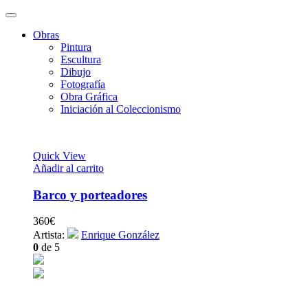
Obras
Pintura
Escultura
Dibujo
Fotografía
Obra Gráfica
Iniciación al Coleccionismo
Quick View
Añadir al carrito
Barco y porteadores
360
€
Artista:
Enrique González
0
de 5