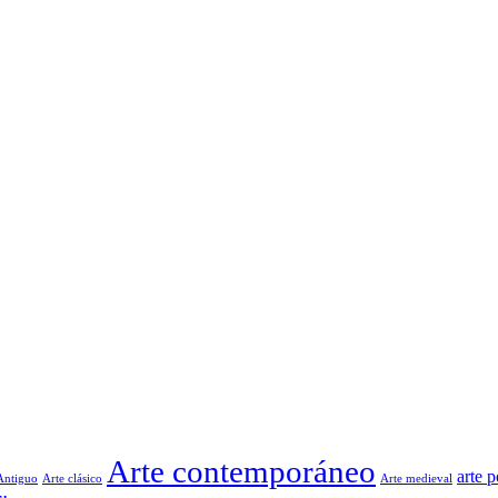
Arte contemporáneo
arte 
Antiguo
Arte clásico
Arte medieval