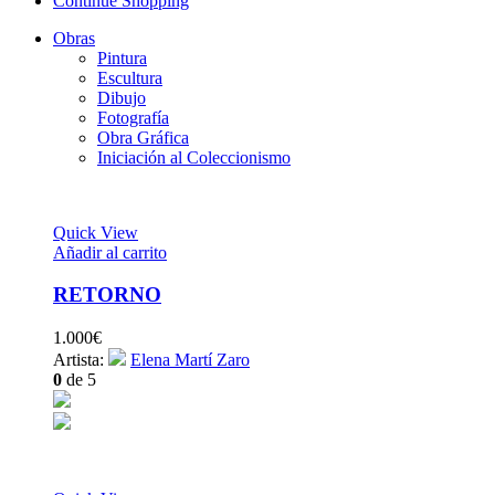
Continue Shopping
Obras
Pintura
Escultura
Dibujo
Fotografía
Obra Gráfica
Iniciación al Coleccionismo
Quick View
Añadir al carrito
RETORNO
1.000
€
Artista:
Elena Martí Zaro
0
de 5