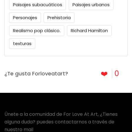
Paisajes subacuáticos
Paisajes urbanos
Personajes
Prehistoria
Realismo pop clásico.
Richard Hamilton
texturas
❤️
0
¿Te gusta Forloveatart?
Únete a la comunidad de For Love At Art, ¿Tienes
alguna duda? puedes contactarnos a través de
nuestro mail