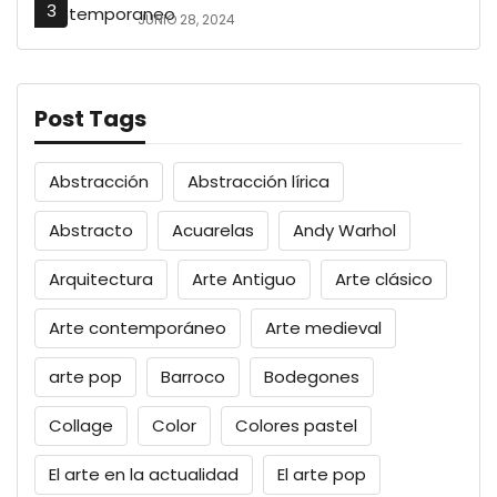
JUNIO 28, 2024
Post Tags
Abstracción
Abstracción lírica
Abstracto
Acuarelas
Andy Warhol
Arquitectura
Arte Antiguo
Arte clásico
Arte contemporáneo
Arte medieval
arte pop
Barroco
Bodegones
Collage
Color
Colores pastel
El arte en la actualidad
El arte pop