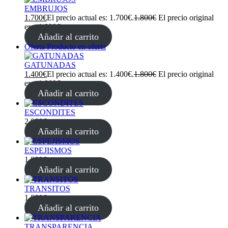
EMBRUJOS
1.700
€
El precio actual es: 1.700€.
1.800
€
El precio original
era: 1.800€.
Añadir al carrito
Oferta
Producto en oferta
GATUNADAS
1.400
€
El precio actual es: 1.400€.
1.800
€
El precio original
era: 1.800€.
Añadir al carrito
ESCONDITES
2.000
€
Añadir al carrito
ESPEJISMOS
1.800
€
Añadir al carrito
TRANSITOS
1.800
€
Añadir al carrito
TRANSPARENCIA