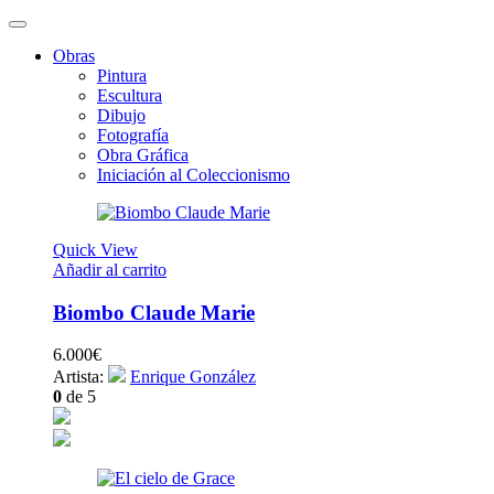
Obras
Pintura
Escultura
Dibujo
Fotografía
Obra Gráfica
Iniciación al Coleccionismo
Quick View
Añadir al carrito
Biombo Claude Marie
6.000
€
Artista:
Enrique González
0
de 5