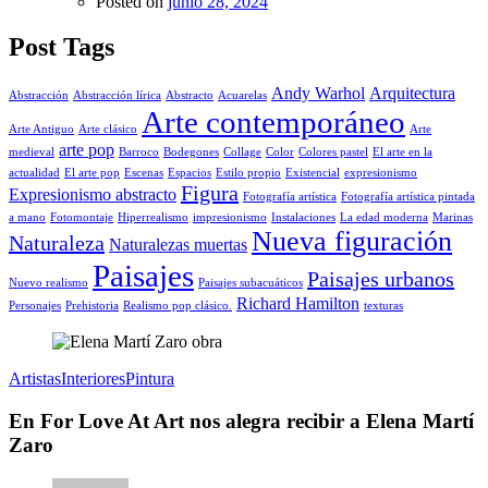
Posted on
junio 28, 2024
Post Tags
Andy Warhol
Arquitectura
Abstracción
Abstracción lírica
Abstracto
Acuarelas
Arte contemporáneo
Arte Antiguo
Arte clásico
Arte
arte pop
medieval
Barroco
Bodegones
Collage
Color
Colores pastel
El arte en la
actualidad
El arte pop
Escenas
Espacios
Estilo propio
Existencial
expresionismo
Figura
Expresionismo abstracto
Fotografía artística
Fotografía artística pintada
a mano
Fotomontaje
Hiperrealismo
impresionismo
Instalaciones
La edad moderna
Marinas
Nueva figuración
Naturaleza
Naturalezas muertas
Paisajes
Paisajes urbanos
Nuevo realismo
Paisajes subacuáticos
Richard Hamilton
Personajes
Prehistoria
Realismo pop clásico.
texturas
Artistas
Interiores
Pintura
En For Love At Art nos alegra recibir a Elena Martí
Zaro