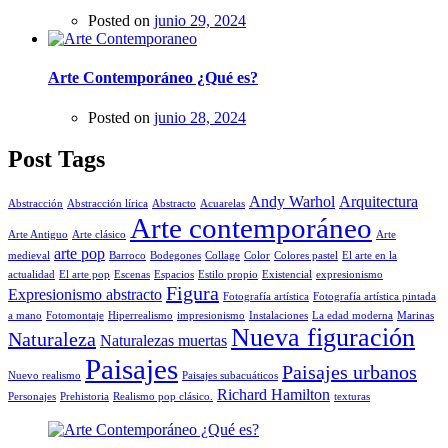
Posted on
junio 29, 2024
Arte Contemporáneo ¿Qué es?
Posted on
junio 28, 2024
Post Tags
Andy Warhol
Arquitectura
Abstracción
Abstracción lírica
Abstracto
Acuarelas
Arte contemporáneo
Arte Antiguo
Arte clásico
Arte
arte pop
medieval
Barroco
Bodegones
Collage
Color
Colores pastel
El arte en la
actualidad
El arte pop
Escenas
Espacios
Estilo propio
Existencial
expresionismo
Figura
Expresionismo abstracto
Fotografía artística
Fotografía artística pintada
a mano
Fotomontaje
Hiperrealismo
impresionismo
Instalaciones
La edad moderna
Marinas
Nueva figuración
Naturaleza
Naturalezas muertas
Paisajes
Paisajes urbanos
Nuevo realismo
Paisajes subacuáticos
Richard Hamilton
Personajes
Prehistoria
Realismo pop clásico.
texturas