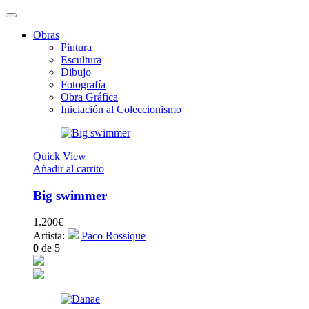
Obras
Pintura
Escultura
Dibujo
Fotografía
Obra Gráfica
Iniciación al Coleccionismo
Quick View
Añadir al carrito
Big swimmer
1.200
€
Artista:
Paco Rossique
0
de 5