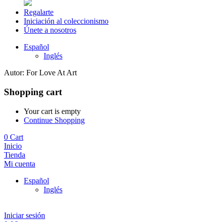
Regalarte
Iniciación al coleccionismo
Únete a nosotros
Español
Inglés
Autor:
For Love At Art
Shopping cart
Your cart is empty
Continue Shopping
0
Cart
Inicio
Tienda
Mi cuenta
Español
Inglés
Iniciar sesión