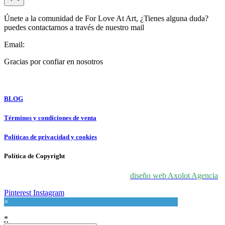
Únete a la comunidad de For Love At Art, ¿Tienes alguna duda?
puedes contactarnos a través de nuestro mail
Email:
info@forloveatart.com
Gracias por confiar en nosotros
For Love At Art
BLOG
Términos y condiciones de venta
Políticas de privacidad y cookies
Política de Copyright
© 2024 For Love At Art. Diseñado por
diseño web Axolot Agencia
Pinterest
Instagram
×
*