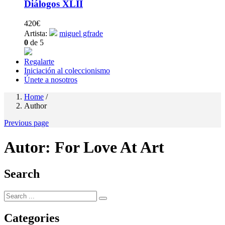
Diálogos XLII
420
€
Artista:
miguel gfrade
0
de 5
Regalarte
Iniciación al coleccionismo
Únete a nosotros
Home
/
Author
Previous page
Autor:
For Love At Art
Search
Categories