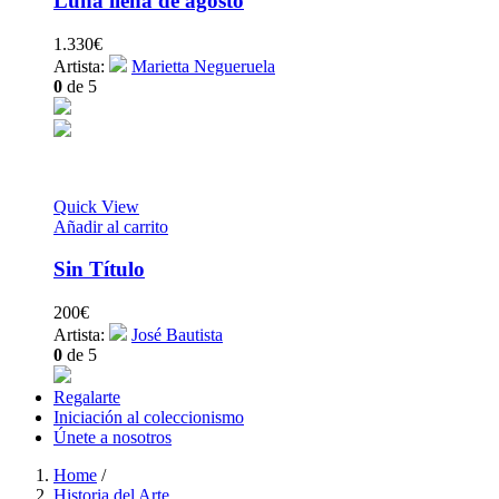
Luna llena de agosto
1.330
€
Artista:
Marietta Negueruela
0
de 5
Quick View
Añadir al carrito
Sin Título
200
€
Artista:
José Bautista
0
de 5
Regalarte
Iniciación al coleccionismo
Únete a nosotros
Home
/
Historia del Arte