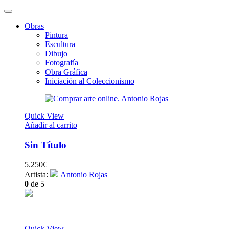
Obras
Pintura
Escultura
Dibujo
Fotografía
Obra Gráfica
Iniciación al Coleccionismo
Quick View
Añadir al carrito
Sin Título
5.250
€
Artista:
Antonio Rojas
0
de 5
Quick View