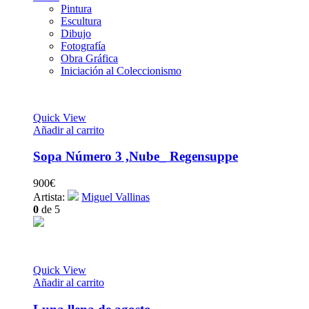
Pintura
Escultura
Dibujo
Fotografía
Obra Gráfica
Iniciación al Coleccionismo
Quick View
Añadir al carrito
Sopa Número 3 ,Nube_ Regensuppe
900
€
Artista:
Miguel Vallinas
0
de 5
Quick View
Añadir al carrito