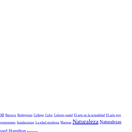
pop
Barroco
Bodegones
Collage
Color
Colores pastel
El arte en la actualidad
El arte pop
Naturaleza
Naturalezas
presionismo
Instalaciones
La edad moderna
Marinas
hard Hamilton
texturas