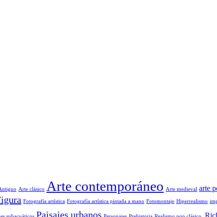
Arte contemporáneo
arte 
Antiguo
Arte clásico
Arte medieval
igura
Fotografía artística
Fotografía artística pintada a mano
Fotomontaje
Hiperrealismo
im
Paisajes urbanos
Ric
jes subacuáticos
Personajes
Prehistoria
Realismo pop clásico.