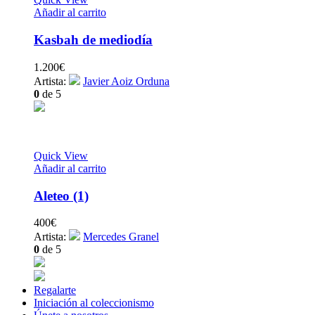
Añadir al carrito
Kasbah de mediodía
1.200
€
Artista:
Javier Aoiz Orduna
0
de 5
Quick View
Añadir al carrito
Aleteo (1)
400
€
Artista:
Mercedes Granel
0
de 5
Regalarte
Iniciación al coleccionismo