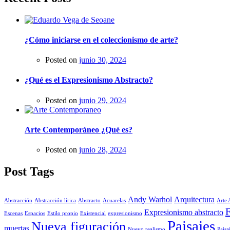
¿Cómo iniciarse en el coleccionismo de arte?
Posted on
junio 30, 2024
¿Qué es el Expresionismo Abstracto?
Posted on
junio 29, 2024
Arte Contemporáneo ¿Qué es?
Posted on
junio 28, 2024
Post Tags
Andy Warhol
Arquitectura
Abstracción
Abstracción lírica
Abstracto
Acuarelas
Arte 
F
Expresionismo abstracto
Escenas
Espacios
Estilo propio
Existencial
expresionismo
Paisajes
Nueva figuración
muertas
Nuevo realismo
Paisa