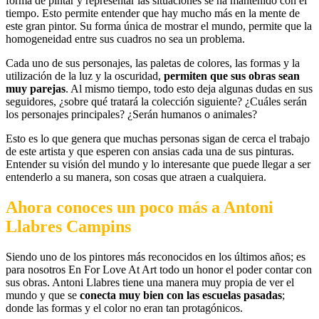
forma de pintar y representar las situaciones se ha mantenido con el
tiempo. Esto permite entender que hay mucho más en la mente de
este gran pintor. Su forma única de mostrar el mundo, permite que la
homogeneidad entre sus cuadros no sea un problema.
Cada uno de sus personajes, las paletas de colores, las formas y la
utilización de la luz y la oscuridad,
permiten que sus obras sean
muy parejas
. Al mismo tiempo, todo esto deja algunas dudas en sus
seguidores, ¿sobre qué tratará la colección siguiente? ¿Cuáles serán
los personajes principales? ¿Serán humanos o animales?
Esto es lo que genera que muchas personas sigan de cerca el trabajo
de este artista y que esperen con ansias cada una de sus pinturas.
Entender su visión del mundo y lo interesante que puede llegar a ser
entenderlo a su manera, son cosas que atraen a cualquiera.
Ahora conoces un poco más a Antoni
Llabres Campins
Siendo uno de los pintores más reconocidos en los últimos años; es
para nosotros En For Love At Art todo un honor el poder contar con
sus obras. Antoni Llabres tiene una manera muy propia de ver el
mundo y que se
conecta muy bien con las escuelas pasadas
;
donde las formas y el color no eran tan protagónicos.