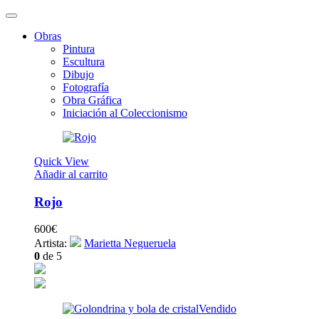
Obras
Pintura
Escultura
Dibujo
Fotografía
Obra Gráfica
Iniciación al Coleccionismo
Quick View
Añadir al carrito
Rojo
600
€
Artista:
Marietta Negueruela
0
de 5
Vendido