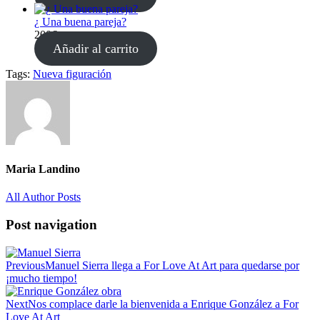
¿ Una buena pareja?
200
€
Añadir al carrito
Tags:
Nueva figuración
Maria Landino
All Author Posts
Post navigation
Previous
Manuel Sierra llega a For Love At Art para quedarse por
¡mucho tiempo!
Next
Nos complace darle la bienvenida a Enrique González a For
Love At Art