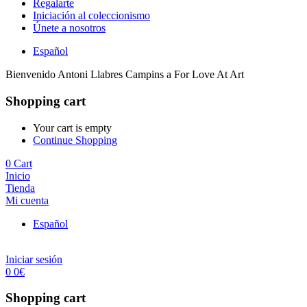
Regalarte
Iniciación al coleccionismo
Únete a nosotros
Español
Bienvenido Antoni Llabres Campins a For Love At Art
Shopping cart
Your cart is empty
Continue Shopping
0
Cart
Inicio
Tienda
Mi cuenta
Español
Iniciar sesión
0
0
€
Shopping cart