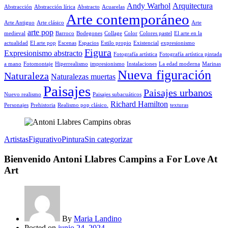
Andy Warhol
Arquitectura
Abstracción
Abstracción lírica
Abstracto
Acuarelas
Arte contemporáneo
Arte Antiguo
Arte clásico
Arte
arte pop
medieval
Barroco
Bodegones
Collage
Color
Colores pastel
El arte en la
actualidad
El arte pop
Escenas
Espacios
Estilo propio
Existencial
expresionismo
Figura
Expresionismo abstracto
Fotografía artística
Fotografía artística pintada
a mano
Fotomontaje
Hiperrealismo
impresionismo
Instalaciones
La edad moderna
Marinas
Nueva figuración
Naturaleza
Naturalezas muertas
Paisajes
Paisajes urbanos
Nuevo realismo
Paisajes subacuáticos
Richard Hamilton
Personajes
Prehistoria
Realismo pop clásico.
texturas
Artistas
Figurativo
Pintura
Sin categorizar
Bienvenido Antoni Llabres Campins a For Love At
Art
By
Maria Landino
Posted on
junio 24, 2024