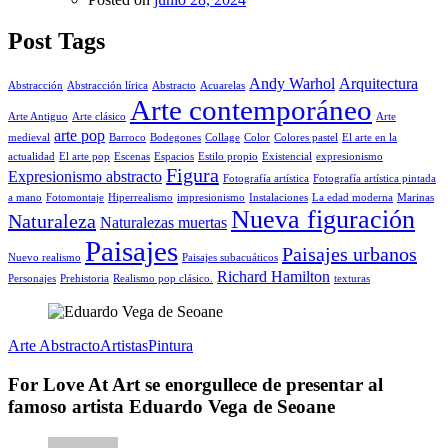
Post Tags
Andy Warhol
Arquitectura
Abstracción
Abstracción lírica
Abstracto
Acuarelas
Arte contemporáneo
Arte Antiguo
Arte clásico
Arte
arte pop
medieval
Barroco
Bodegones
Collage
Color
Colores pastel
El arte en la
actualidad
El arte pop
Escenas
Espacios
Estilo propio
Existencial
expresionismo
Figura
Expresionismo abstracto
Fotografía artística
Fotografía artística pintada
a mano
Fotomontaje
Hiperrealismo
impresionismo
Instalaciones
La edad moderna
Marinas
Nueva figuración
Naturaleza
Naturalezas muertas
Paisajes
Paisajes urbanos
Nuevo realismo
Paisajes subacuáticos
Richard Hamilton
Personajes
Prehistoria
Realismo pop clásico.
texturas
Arte Abstracto
Artistas
Pintura
For Love At Art se enorgullece de presentar al
famoso artista Eduardo Vega de Seoane