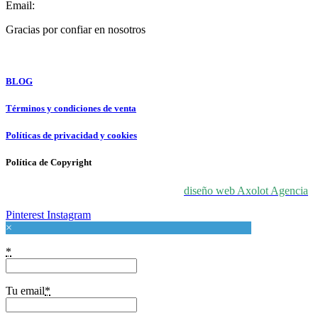
Email:
info@forloveatart.com
Gracias por confiar en nosotros
For Love At Art
BLOG
Términos y condiciones de venta
Políticas de privacidad y cookies
Política de Copyright
© 2024 For Love At Art. Diseñado por
diseño web Axolot Agencia
Pinterest
Instagram
×
*
Tu email
*