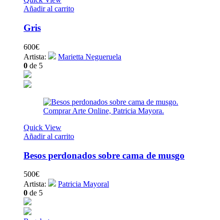
Añadir al carrito
Gris
600
€
Artista:
Marietta Negueruela
0
de 5
Quick View
Añadir al carrito
Besos perdonados sobre cama de musgo
500
€
Artista:
Patricia Mayoral
0
de 5