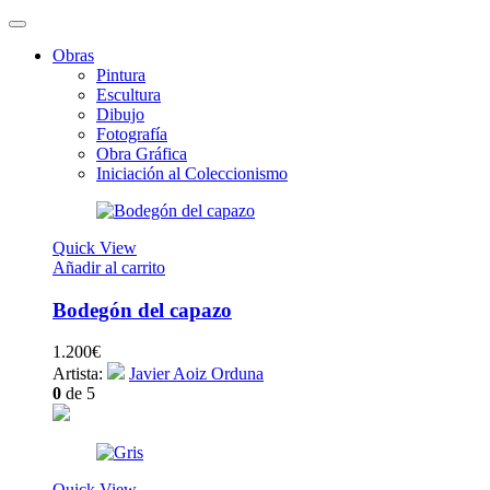
Obras
Pintura
Escultura
Dibujo
Fotografía
Obra Gráfica
Iniciación al Coleccionismo
Quick View
Añadir al carrito
Bodegón del capazo
1.200
€
Artista:
Javier Aoiz Orduna
0
de 5
Quick View