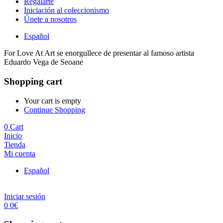
Regalarte
Iniciación al coleccionismo
Únete a nosotros
Español
For Love At Art se enorgullece de presentar al famoso artista
Eduardo Vega de Seoane
Shopping cart
Your cart is empty
Continue Shopping
0
Cart
Inicio
Tienda
Mi cuenta
Español
Iniciar sesión
0
0
€